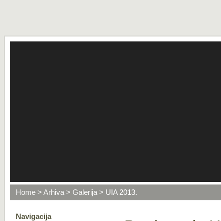
Home
>
Arhiva
>
Galerija
> UIA 2013.
Navigacija